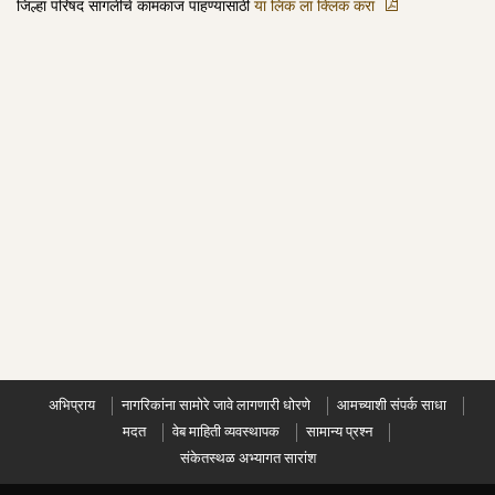
जिल्हा परिषद सांगलीचे कामकाज पाहण्यासाठी
या लिंक ला क्लिक करा
अभिप्राय
नागरिकांना सामोरे जावे लागणारी धोरणे
आमच्याशी संपर्क साधा
मदत
वेब माहिती व्यवस्थापक
सामान्य प्रश्न
संकेतस्थळ अभ्यागत सारांश