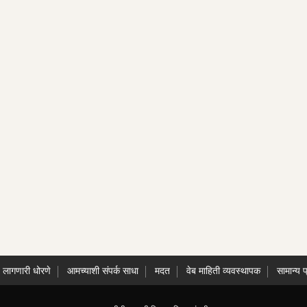
े लागणारी धोरणे
आमच्याशी संपर्क साधा
मदत
वेब माहिती व्यवस्थापक
सामान्य प