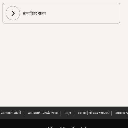
छायाचित्र दालन
े लागणारी धोरणे
आमच्याशी संपर्क साधा
मदत
वेब माहिती व्यवस्थापक
सामान्य प