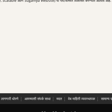
 Scalable आणि Sugamya Website) या प्लॅटफॉर्मवर विकसित करण्यात आलेली आहे.
े लागणारी धोरणे
आमच्याशी संपर्क साधा
मदत
वेब माहिती व्यवस्थापक
सामान्य प