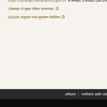
https://zpsangli.maharashtra.gov.in/
ही वेबसाईट S3WaaS (Secure,
1)वेबसाइट चे सुरक्षा परीक्षण प्रमाणपत्र
2)GIGW अनुपालन स्वयं-मूल्यांकन चेकलिस्ट
अभिप्राय
नागरिकांना सामोरे जाव