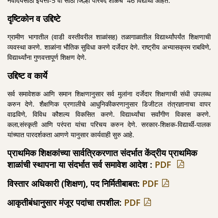
नवोदयसाठी इयत्ता-5 वी साठी जिल्हा परिषद शाळेचे 46 विद्यार्थी आहेत.
दृष्टिकोन व उद्दिष्टे
ग्रामीण भागातील (वाडी वस्तीवरील शाळांसह) तळागाळातील विद्यार्थ्यांपर्यंत शिक्षणाची
व्यवस्था करणे. शाळांना भौतिक सुविधा करणे दर्जेदार देणे. राष्ट्रीय अभ्यासक्रम राबविणे,
विद्यार्थ्यांना गुणवत्तापूर्ण शिक्षण देणे.
उद्दिष्ट व कार्ये
सर्व समावेशक आणि समान शिक्षणानुसार सर्व मुलांना दर्जेदार शिक्षणाची संधी उपलब्ध
करुन देणे. शैक्षणिक प्रणालीचे आधुनिकीकरणानुसार डिजीटल तंत्रज्ञानाचा वापर
वाढविणे, विविध कौशल्य विकसित करणे. विद्यार्थ्यांचा सर्वांगीण विकास करणे.
कला,संस्कृती आणि परंपरा यांचा परिचय करुन देणे. सरकार-शिक्षक-विद्यार्थी-पालक
यांच्यात पारदर्शकता आणणे यानुसार कार्यवाही सुरु आहे.
प्राथमिक शिक्षकांच्या सार्वत्रिकरणात संदर्भात केंद्रीय प्राथमिक
शाळांची स्थापना या संदर्भात सर्व समावेश आदेश :
PDF
विस्तार अधिकारी (शिक्षण), पद निर्मितीबाबत:
PDF
आकृतीबंधानुसार मंजूर पदांचा तपशील:
PDF