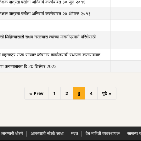
 शिक्षक पात्रता पतीक्षा अनिवार्य करणेबाबत ३० जून २०१६
व शिक्षक पात्रता पतीक्षा अनिवार्य करणेबाबत २४ ऑगस्ट २०१३
्ती लिहिण्यासाठी सक्षम नसल्यास त्यांच्या मागणीप्रमाणे परिक्षेसाठी
ाठी महाराष्ट्र राज्य सायबर कोषागार कार्यालयाची स्थापना करण्याबाबत.
सुधारणा करण्याबाबत दि 20 डिसेंबर 2023
«
Prev
1
2
3
4
पुढे
»
े लागणारी धोरणे
आमच्याशी संपर्क साधा
मदत
वेब माहिती व्यवस्थापक
सामान्य प