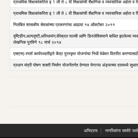
प्राथमिक शिक्षकांकरिता इ 1 ली ते ८ वी शिक्षकांची शैक्षणिक व व्यवसायिक अर्हता व
प्राथमिक शिक्षकांकरिता इ 1 ली ते ८ वी शिक्षकांची शैक्षणिक व व्यवसायिक अर्हता 
निलंबित शासकीय सेवकांच्‍या प्रकरणांचा आढावा १४ ऑक्‍टोबर २०११
दृष्टिहीन,अल्पदृष्टी,अस्थिव्यंग,सेरेब्रल पाल्सी आणि डिस्लेक्सियाने बाधित झालेल्या व्यक
लेखनिक पुरविणे १८ मार्च २०१४
एसएनए-स्पर्श कार्यपध्दतीद्वारे केंद्र पुरस्कृत योजनांचा निधी वेळेवर वितरीत करण्यास
प्रधान मंत्री पोषण शक्ती निर्माण योजनेंतर्गत देण्यात येणाऱ्या अंड्याच्या दरामध्ये 
अभिप्राय
नागरिकांना सामोरे जाव