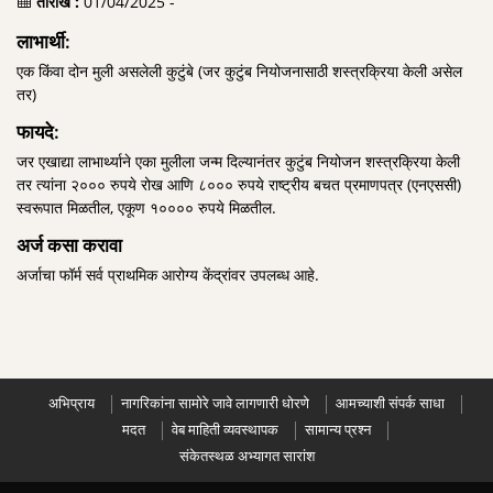
तारीख :
01/04/2025 -
लाभार्थी:
एक किंवा दोन मुली असलेली कुटुंबे (जर कुटुंब नियोजनासाठी शस्त्रक्रिया केली असेल
तर)
फायदे:
जर एखाद्या लाभार्थ्याने एका मुलीला जन्म दिल्यानंतर कुटुंब नियोजन शस्त्रक्रिया केली
तर त्यांना २००० रुपये रोख आणि ८००० रुपये राष्ट्रीय बचत प्रमाणपत्र (एनएससी)
स्वरूपात मिळतील, एकूण १०००० रुपये मिळतील.
अर्ज कसा करावा
अर्जाचा फॉर्म सर्व प्राथमिक आरोग्य केंद्रांवर उपलब्ध आहे.
अभिप्राय
नागरिकांना सामोरे जावे लागणारी धोरणे
आमच्याशी संपर्क साधा
मदत
वेब माहिती व्यवस्थापक
सामान्य प्रश्न
संकेतस्थळ अभ्यागत सारांश